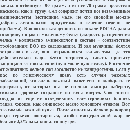
заказали отбивную 100 грамм, а из нее 70 грамм пролетели
насквозь, как в трубу. Соя содержит почти все незаменимые
аминокислоты (метионина мало, но его спокойно можно
добрать остальными продуктами в течение недели, не
проблема). Биологическая ценность по шкале PDCAA равна
говядине, яйцам и молочному белку (скорость расщепления
белка + количество аминокислот в составе + соответствие
требованиям ВОЗ по содержанию). И зря мужчины боятся
эстрогенов в сое, они встраиваются только там, где это
действительно надо. Фито эстрогены, так-то, простату
защищают от воспалений (ну и молочную железу). В отличие
от животных белков соя абсолютно не канцерогенна. Если у
вас по генетическому древу есть случаи раковых
заболеваний, это очень важный пункт есть и выбирать те
продукты, от которых вы не столько мышцы наберете,
сколько здоровье сохраните на годы вперед. Соя чистит
сосуды от еще не отвердевших холестериновых бляшек
также хорошо, как оливковое масло холодного отжима. Вот
это самый важный пункт! После животных белков (и жиров)
надо серьезно постараться, чтобы висцеральный жир не
больше 2,3% накапливался внутри.